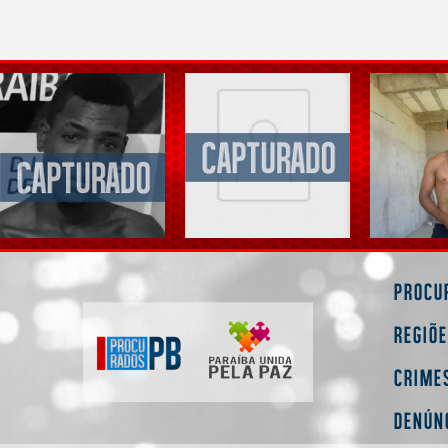
Procu
Regiõ
Crime
Denún