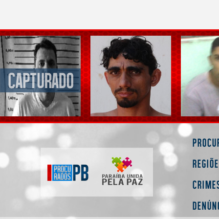
Procu
Regiõ
Crime
Denún