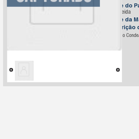
Nome do Pa
deAlmeida
Nome da M
Descrição 
Preso no Conde