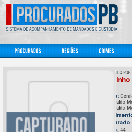
Procurados
Regiões
Crimes
CONHECIDO POR:
Baixinho
Nome:
Geral
ou Geraldo M
ou Geraldo Ma
Nasciment
Capturado
Idade:
44