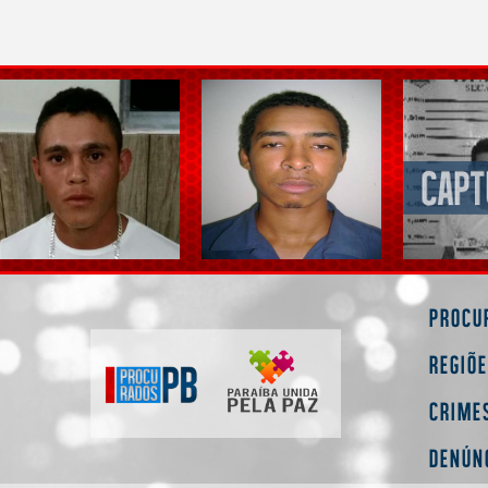
Procu
Regiõ
Crime
Denún