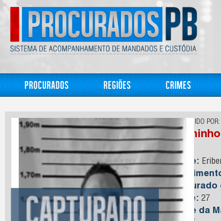
Procurados
Regiões
Crimes
CONHECIDO POR:
Buchinho
Nome:
Eribe
Nasciment
Capturado
Idade:
27
Nome da M