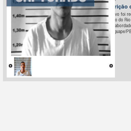
Santos
Descrição 
O fugitivo foi r
o estado do Ri
que foi aborda
Mamanguape/PB