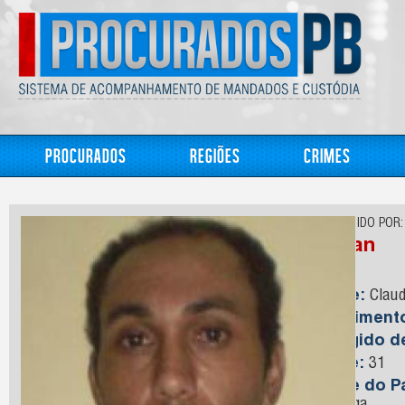
Procurados
Regiões
Crimes
CONHECIDO POR:
Nanan
Nome:
Claud
Nasciment
Foragido 
Idade:
31
Nome do Pa