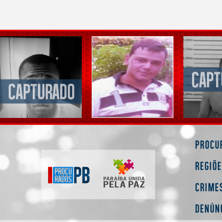
Procu
Regiõ
Crime
Denún