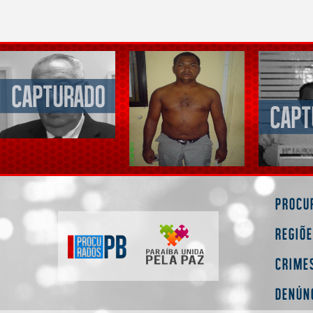
Procu
Regiõ
Crime
Denún