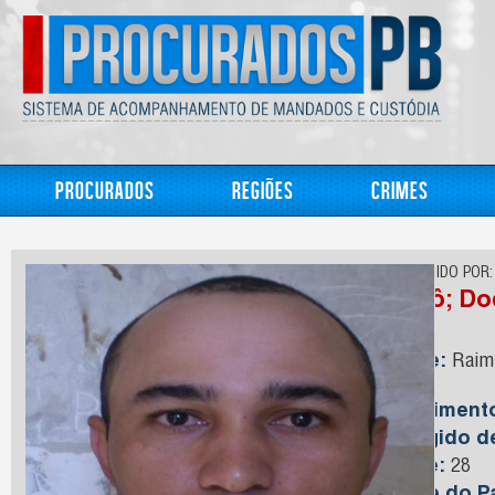
Procurados
Regiões
Crimes
CONHECIDO POR:
Dodô; Do
Nome:
Raimu
Silva
Nasciment
Foragido 
Idade:
28