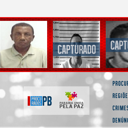
Procu
Regiõ
Crime
Denún