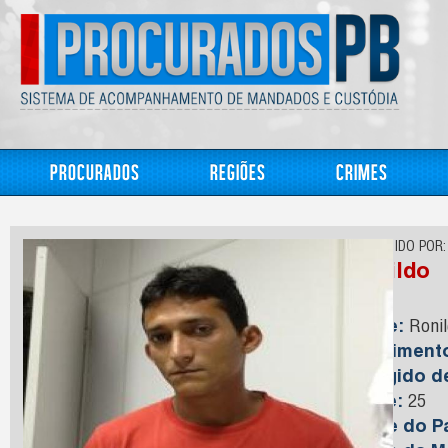
Procurados
Regiões
Crimes
CONHECIDO POR:
Ronildo
Nome:
Ronil
Nasciment
Foragido 
Idade:
25
Nome do Pa