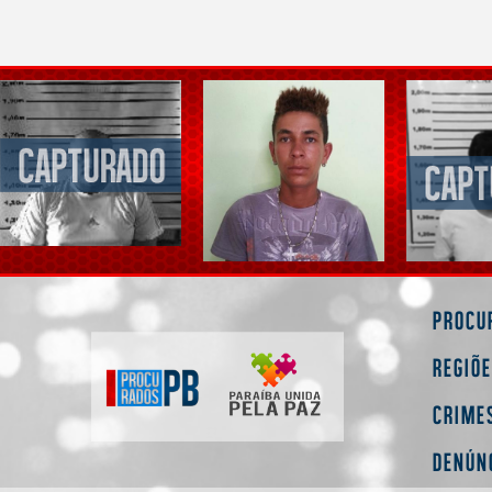
Procu
Regiõ
Crime
Denún