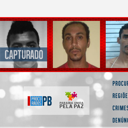
Procu
Regiõ
Crime
Denún