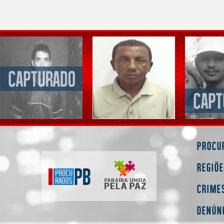
Procu
Regiõ
Crime
Denún