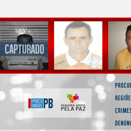
Procu
Regiõ
Crime
Denún